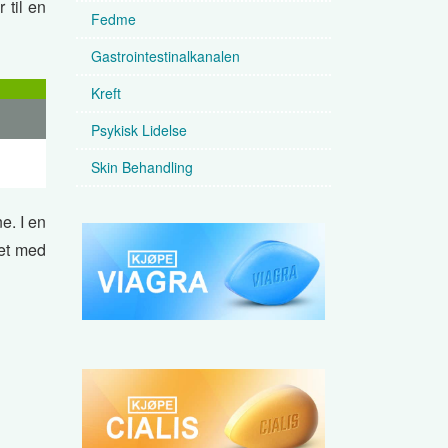
 til en
Fedme
Gastrointestinalkanalen
Kreft
Psykisk Lidelse
Skin Behandling
e. I en
net med