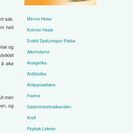
nt sak.
Menns Helse
m helt
Kvinner Hesle
Erektil Dysfunksjon Pakke
else og
Alkoholisme
tviklet
Analgetika
d å øke
Antibiotika
Antiparasittære
Fedme
Alt man
den, og
Gastrointestinalkanalen
Kreft
Psykisk Lidelse