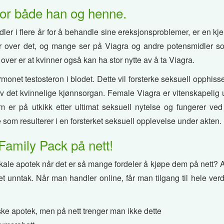
for både han og henne.
ler i flere år for å behandle sine ereksjonsproblemer, er en kje
 over det, og mange ser på Viagra og andre potensmidler so
over er at kvinner også kan ha stor nytte av å ta Viagra.
rmonet testosteron i blodet. Dette vil forsterke seksuell opphiss
av det kvinnelige kjønnsorgan. Female Viagra er vitenskapelig u
som er på utkikk etter ultimat seksuell nytelse og fungerer ve
e som resulterer i en forsterket seksuell opplevelse under akten.
Family Pack på nett!
lokale apotek når det er så mange fordeler å kjøpe dem på nett? 
et unntak. Når man handler online, får man tilgang til hele ver
ke apotek, men på nett trenger man ikke dette