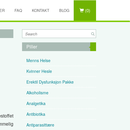
(0)
ER
FAQ
KONTAKT
BLOG
Piller
Menns Helse
Kvinner Hesle
Erektil Dysfunksjon Pakke
Alkoholisme
Analgetika
Antibiotika
estoffet
emmelig
Antiparasittære